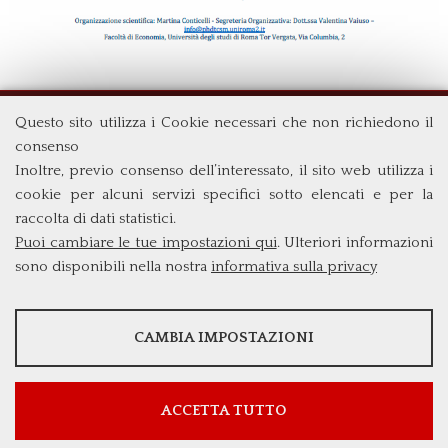
Questo sito utilizza i Cookie necessari che non richiedono il
Biblioteca di area Economica "Vilfredo Pareto"
consenso
Facoltà di Economia
Inoltre, previo consenso dell’interessato, il sito web utilizza i
Università degli Studi di Roma
Tor Vergata
cookie per alcuni servizi specifici sotto elencati e per la
Via Columbia, 2
raccolta di dati statistici.
00133 Roma (Italia)
Puoi cambiare le tue impostazioni qui
. Ulteriori informazioni
v.pareto@economia.uniroma2.it
sono disponibili nella nostra
informativa sulla privacy
STATISTICHE
CAMBIA IMPOSTAZIONI
Strumenti statistici che raccolgono dati anonimi sull'utilizzo e la
funzionalità del sito web.
Mostra maggiori informazioni
ACCETTA TUTTO
Google Analytics