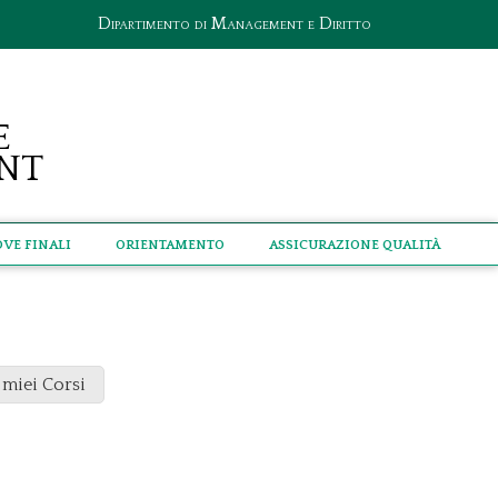
Dipartimento di Management e Diritto
e
nt
ove Finali
Orientamento
Assicurazione qualità
 miei Corsi