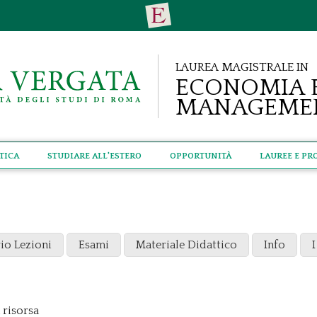
Laurea Magistrale in
Economia 
Manageme
tica
Studiare all'estero
Opportunità
Lauree e Pr
io Lezioni
Esami
Materiale Didattico
Info
I
 risorsa