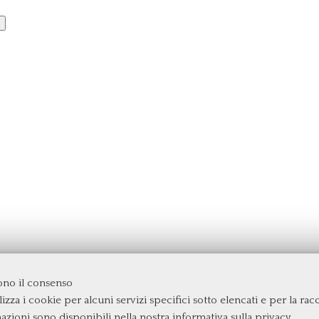
dono il consenso
izza i cookie per alcuni servizi specifici sotto elencati e per la raccol
rgata
mazioni sono disponibili nella nostra
informativa sulla privacy