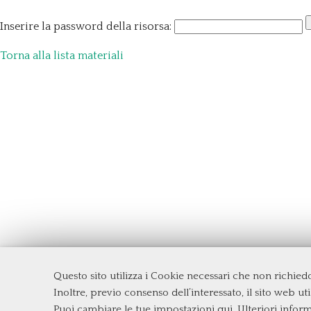
Inserire la password della risorsa:
Torna alla lista materiali
Questo sito utilizza i Cookie necessari che non richie
Dipartimento di Management e Diritto
Inoltre, previo consenso dell’interessato, il sito web util
Università degli Studi di Roma
Tor Ve
Puoi cambiare le tue impostazioni qui
. Ulteriori infor
Via Columbia, 2