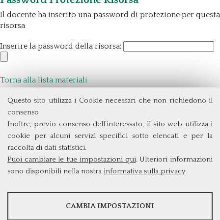
Il docente ha inserito una password di protezione per questa
risorsa
Inserire la password della risorsa:
Torna alla lista materiali
Questo sito utilizza i Cookie necessari che non richiedono il
Dipartimento di Management e Diritto
consenso
Università degli Studi di Roma
Tor Vergata
Inoltre, previo consenso dell’interessato, il sito web utilizza i
Via Columbia, 2
cookie per alcuni servizi specifici sotto elencati e per la
00133 Roma (Italia)
raccolta di dati statistici.
Tel. +39 06 7259 3299/5837
Puoi cambiare le tue impostazioni qui
. Ulteriori informazioni
biennio@clem.uniroma2.it
sono disponibili nella nostra
informativa sulla privacy
STATISTICHE
CAMBIA IMPOSTAZIONI
Strumenti statistici che raccolgono dati anonimi sull'utilizzo e la