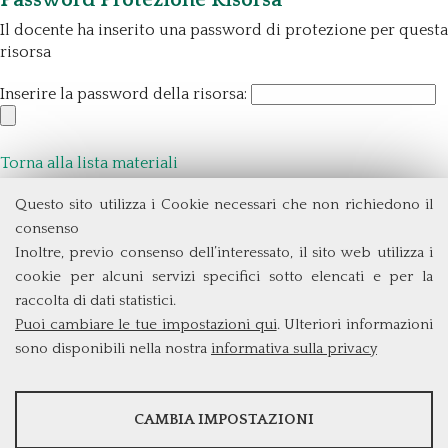
Il docente ha inserito una password di protezione per questa
risorsa
Inserire la password della risorsa:
Torna alla lista materiali
Questo sito utilizza i Cookie necessari che non richiedono il
Dipartimento di Management e Diritto
consenso
Università degli Studi di Roma
Tor Vergata
Inoltre, previo consenso dell’interessato, il sito web utilizza i
Via Columbia, 2
cookie per alcuni servizi specifici sotto elencati e per la
00133 Roma (Italia)
raccolta di dati statistici.
Tel. +39 06 7259 3299/5837
Puoi cambiare le tue impostazioni qui
. Ulteriori informazioni
biennio@clem.uniroma2.it
sono disponibili nella nostra
informativa sulla privacy
STATISTICHE
CAMBIA IMPOSTAZIONI
Strumenti statistici che raccolgono dati anonimi sull'utilizzo e la