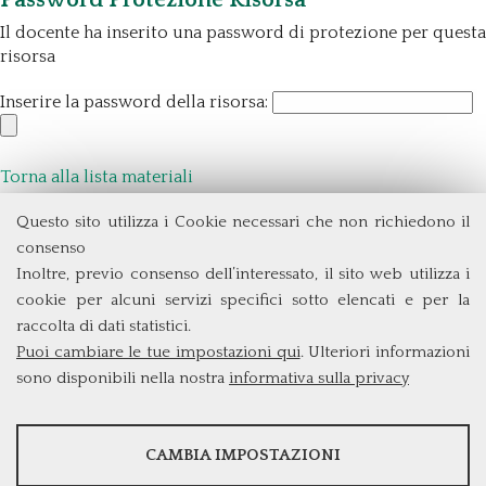
Il docente ha inserito una password di protezione per questa
risorsa
Inserire la password della risorsa:
Torna alla lista materiali
Questo sito utilizza i Cookie necessari che non richiedono il
Dipartimento di Management e Diritto
consenso
Università degli Studi di Roma
Tor Vergata
Inoltre, previo consenso dell’interessato, il sito web utilizza i
Via Columbia, 2
cookie per alcuni servizi specifici sotto elencati e per la
00133 Roma (Italia)
raccolta di dati statistici.
Tel. +39 06 7259 3299/5837
Puoi cambiare le tue impostazioni qui
. Ulteriori informazioni
biennio@clem.uniroma2.it
sono disponibili nella nostra
informativa sulla privacy
STATISTICHE
CAMBIA IMPOSTAZIONI
Strumenti statistici che raccolgono dati anonimi sull'utilizzo e la