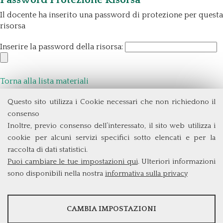
Il docente ha inserito una password di protezione per questa
risorsa
Inserire la password della risorsa:
Torna alla lista materiali
Questo sito utilizza i Cookie necessari che non richiedono il
Dipartimento di Management e Diritto
consenso
Università degli Studi di Roma
Tor Vergata
Inoltre, previo consenso dell’interessato, il sito web utilizza i
Via Columbia, 2
cookie per alcuni servizi specifici sotto elencati e per la
00133 Roma (Italia)
raccolta di dati statistici.
Tel. +39 06 7259 3299/5837
Puoi cambiare le tue impostazioni qui
. Ulteriori informazioni
biennio@clem.uniroma2.it
sono disponibili nella nostra
informativa sulla privacy
STATISTICHE
CAMBIA IMPOSTAZIONI
Strumenti statistici che raccolgono dati anonimi sull'utilizzo e la