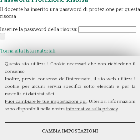
Il docente ha inserito una password di protezione per questa
risorsa
Inserire la password della risorsa:
Torna alla lista materiali
Questo sito utilizza i Cookie necessari che non richiedono il
Dipartimento di Management e Diritto
consenso
Università degli Studi di Roma
Tor Vergata
Inoltre, previo consenso dell’interessato, il sito web utilizza i
Via Columbia, 2
cookie per alcuni servizi specifici sotto elencati e per la
00133 Roma (Italia)
raccolta di dati statistici.
Tel. +39 06 7259 3299/5837
Puoi cambiare le tue impostazioni qui
. Ulteriori informazioni
biennio@clem.uniroma2.it
sono disponibili nella nostra
informativa sulla privacy
STATISTICHE
CAMBIA IMPOSTAZIONI
Strumenti statistici che raccolgono dati anonimi sull'utilizzo e la