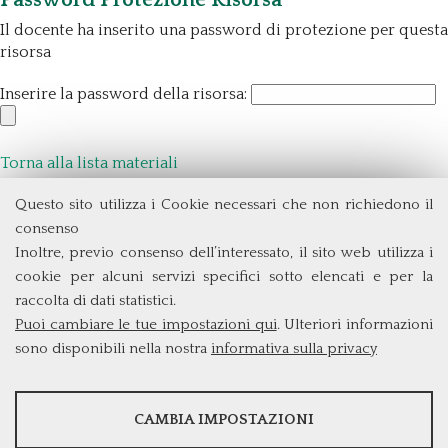
Il docente ha inserito una password di protezione per questa
risorsa
Inserire la password della risorsa:
Torna alla lista materiali
Questo sito utilizza i Cookie necessari che non richiedono il
Dipartimento di Management e Diritto
consenso
Università degli Studi di Roma
Tor Vergata
Inoltre, previo consenso dell’interessato, il sito web utilizza i
Via Columbia, 2
cookie per alcuni servizi specifici sotto elencati e per la
00133 Roma (Italia)
raccolta di dati statistici.
Tel. +39 06 7259 3299/5837
Puoi cambiare le tue impostazioni qui
. Ulteriori informazioni
biennio@clem.uniroma2.it
sono disponibili nella nostra
informativa sulla privacy
STATISTICHE
CAMBIA IMPOSTAZIONI
Strumenti statistici che raccolgono dati anonimi sull'utilizzo e la