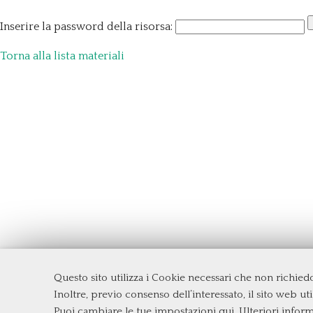
Inserire la password della risorsa:
Torna alla lista materiali
Questo sito utilizza i Cookie necessari che non richie
Dipartimento di Management e Diritto
Inoltre, previo consenso dell’interessato, il sito web util
Università degli Studi di Roma
Tor Ve
Puoi cambiare le tue impostazioni qui
. Ulteriori infor
Via Columbia, 2