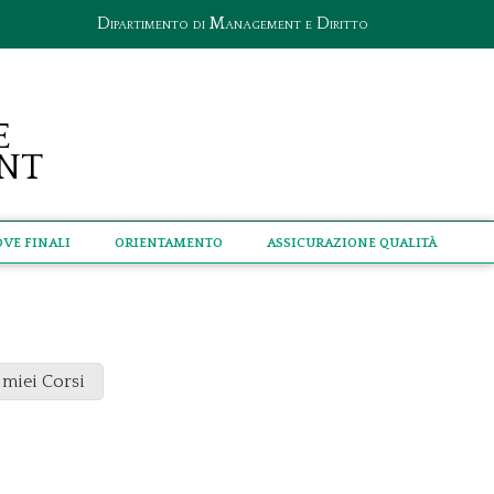
Dipartimento di Management e Diritto
e
nt
ove Finali
Orientamento
Assicurazione qualità
 miei Corsi