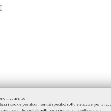
dono il consenso
izza i cookie per alcuni servizi specifici sotto elencati e per la raccol
rgata
mazioni sono disponibili nella nostra
informativa sulla privacy