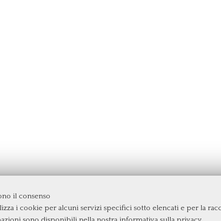
dono il consenso
izza i cookie per alcuni servizi specifici sotto elencati e per la raccol
rgata
mazioni sono disponibili nella nostra
informativa sulla privacy