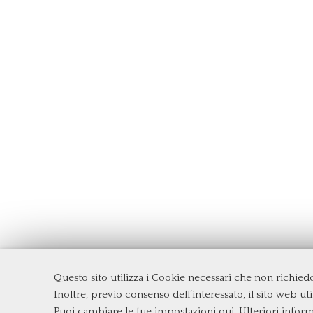
Questo sito utilizza i Cookie necessari che non richie
Dipartimento di Management e Diritto
Inoltre, previo consenso dell’interessato, il sito web util
Università degli Studi di Roma
Tor Ve
Puoi cambiare le tue impostazioni qui
. Ulteriori infor
Via Columbia, 2