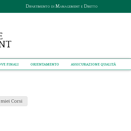
Dipartimento di Management e Diritto
e
nt
ove Finali
Orientamento
Assicurazione qualità
 miei Corsi