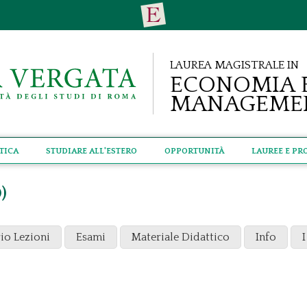
Laurea Magistrale in
Economia 
Manageme
tica
Studiare all'estero
Opportunità
Lauree e Pr
)
io Lezioni
Esami
Materiale Didattico
Info
I