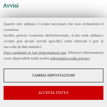
Avvisi
Questo sito utilizza i Cookie necessari che non richiedono il
Dipartimento di Management e Diritto
consenso
Università degli Studi di Roma
Tor Vergata
Inoltre, previo consenso dell’interessato, il sito web utilizza i
Via Columbia, 2
cookie per alcuni servizi specifici sotto elencati e per la
00133 Roma (Italia)
raccolta di dati statistici.
Tel. +39 06 7259 3299/5837
Puoi cambiare le tue impostazioni qui
. Ulteriori informazioni
biennio@clem.uniroma2.it
sono disponibili nella nostra
informativa sulla privacy
STATISTICHE
CAMBIA IMPOSTAZIONI
Strumenti statistici che raccolgono dati anonimi sull'utilizzo e la
funzionalità del sito web.
Mostra maggiori informazioni
ACCETTA TUTTO
Google Analytics
SERVIZI FACOLTATVI