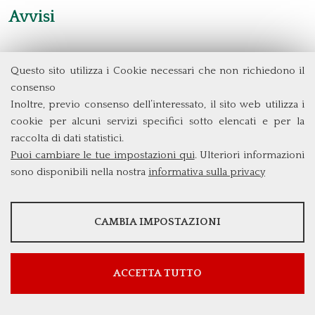
Avvisi
Questo sito utilizza i Cookie necessari che non richiedono il
Dipartimento di Management e Diritto
consenso
Università degli Studi di Roma
Tor Vergata
Inoltre, previo consenso dell’interessato, il sito web utilizza i
Via Columbia, 2
cookie per alcuni servizi specifici sotto elencati e per la
00133 Roma (Italia)
raccolta di dati statistici.
Tel. +39 06 7259 3299/5837
Puoi cambiare le tue impostazioni qui
. Ulteriori informazioni
biennio@clem.uniroma2.it
sono disponibili nella nostra
informativa sulla privacy
STATISTICHE
CAMBIA IMPOSTAZIONI
Strumenti statistici che raccolgono dati anonimi sull'utilizzo e la
funzionalità del sito web.
Mostra maggiori informazioni
ACCETTA TUTTO
Google Analytics
SERVIZI FACOLTATVI