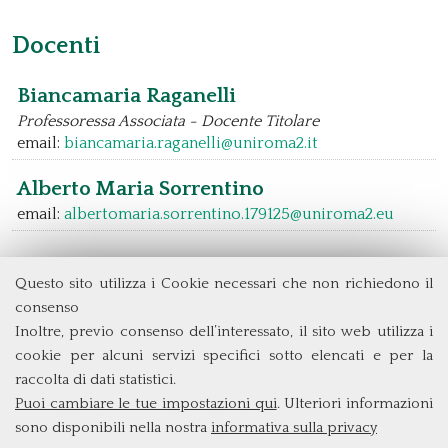
Docenti
Biancamaria Raganelli
Professoressa Associata - Docente Titolare
email:
biancamaria.raganelli@uniroma2.it
Alberto Maria Sorrentino
email:
albertomaria.sorrentino.179125@uniroma2.eu
Questo sito utilizza i Cookie necessari che non richiedono il
Dipartimento di Management e Diritto
consenso
Università degli Studi di Roma
Tor Vergata
Inoltre, previo consenso dell’interessato, il sito web utilizza i
Via Columbia, 2
cookie per alcuni servizi specifici sotto elencati e per la
00133 Roma (Italia)
raccolta di dati statistici.
Tel. +39 06 7259 3299/5837
Puoi cambiare le tue impostazioni qui
. Ulteriori informazioni
biennio@clem.uniroma2.it
sono disponibili nella nostra
informativa sulla privacy