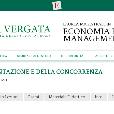
Laurea Magistrale in
Economia 
Manageme
tica
Studiare all'estero
Opportunità
Lauree e Pr
NTAZIONE E DELLA CONCORRENZA
nza
io Lezioni
Esami
Materiale Didattico
Info
I