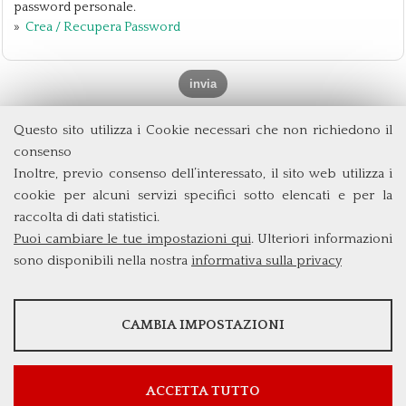
password personale.
»
Crea / Recupera Password
Questo sito utilizza i Cookie necessari che non richiedono il
Dipartimento di Management e Diritto
consenso
Università degli Studi di Roma
Tor Vergata
Inoltre, previo consenso dell’interessato, il sito web utilizza i
Via Columbia, 2
cookie per alcuni servizi specifici sotto elencati e per la
00133 Roma (Italia)
raccolta di dati statistici.
Tel. +39 06 7259 3299/5837
Puoi cambiare le tue impostazioni qui
. Ulteriori informazioni
biennio@clem.uniroma2.it
sono disponibili nella nostra
informativa sulla privacy
STATISTICHE
CAMBIA IMPOSTAZIONI
Strumenti statistici che raccolgono dati anonimi sull'utilizzo e la
funzionalità del sito web.
Mostra maggiori informazioni
ACCETTA TUTTO