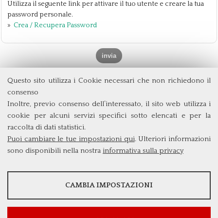
Utilizza il seguente link per attivare il tuo utente e creare la tua
password personale.
»
Crea / Recupera Password
Questo sito utilizza i Cookie necessari che non richiedono il
Dipartimento di Management e Diritto
consenso
Università degli Studi di Roma
Tor Vergata
Inoltre, previo consenso dell’interessato, il sito web utilizza i
Via Columbia, 2
cookie per alcuni servizi specifici sotto elencati e per la
00133 Roma (Italia)
raccolta di dati statistici.
Tel. +39 06 7259 3299/5837
Puoi cambiare le tue impostazioni qui
. Ulteriori informazioni
biennio@clem.uniroma2.it
sono disponibili nella nostra
informativa sulla privacy
STATISTICHE
CAMBIA IMPOSTAZIONI
Strumenti statistici che raccolgono dati anonimi sull'utilizzo e la
funzionalità del sito web.
Mostra maggiori informazioni