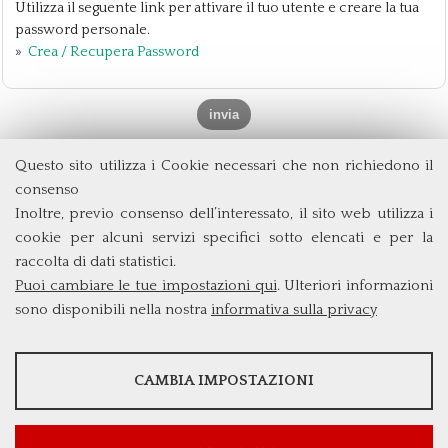
Utilizza il seguente link per attivare il tuo utente e creare la tua
password personale.
»
Crea / Recupera Password
Questo sito utilizza i Cookie necessari che non richiedono il
Dipartimento di Management e Diritto
consenso
Università degli Studi di Roma
Tor Vergata
Inoltre, previo consenso dell’interessato, il sito web utilizza i
Via Columbia, 2
cookie per alcuni servizi specifici sotto elencati e per la
00133 Roma (Italia)
raccolta di dati statistici.
Tel. +39 06 7259 3299/5837
Puoi cambiare le tue impostazioni qui
. Ulteriori informazioni
biennio@clem.uniroma2.it
sono disponibili nella nostra
informativa sulla privacy
STATISTICHE
CAMBIA IMPOSTAZIONI
Strumenti statistici che raccolgono dati anonimi sull'utilizzo e la
funzionalità del sito web.
Mostra maggiori informazioni