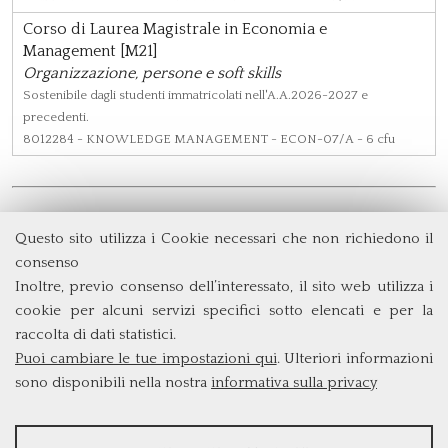
Corso di Laurea Magistrale in Economia e
Management [M21]
Organizzazione, persone e soft skills
Sostenibile dagli studenti immatricolati nell'A.A.2026-2027 e
precedenti.
8012284
- KNOWLEDGE MANAGEMENT - ECON-07/A - 6 cfu
Questo sito utilizza i Cookie necessari che non richiedono il
Dipartimento di Management e Diritto
consenso
Università degli Studi di Roma
Tor Vergata
Inoltre, previo consenso dell’interessato, il sito web utilizza i
Via Columbia, 2
cookie per alcuni servizi specifici sotto elencati e per la
00133 Roma (Italia)
raccolta di dati statistici.
Tel. +39 06 7259 3299/5837
Puoi cambiare le tue impostazioni qui
. Ulteriori informazioni
biennio@clem.uniroma2.it
sono disponibili nella nostra
informativa sulla privacy
STATISTICHE