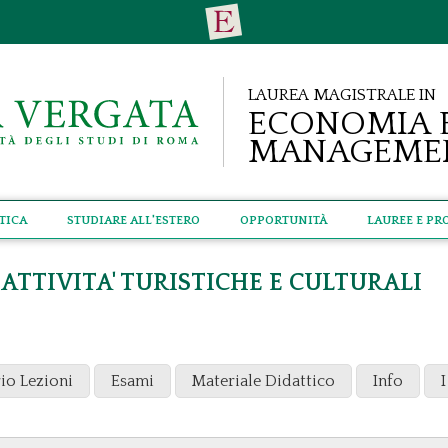
Laurea Magistrale in
Economia 
Manageme
tica
Studiare all'estero
Opportunità
Lauree e Pr
ATTIVITA' TURISTICHE E CULTURALI
io Lezioni
Esami
Materiale Didattico
Info
I