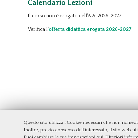
Calendario Lezioni
Il corso non è erogato nell'A.A. 2026-2027
Verifica l’
offerta didattica erogata 2026-2027
Questo sito utilizza i Cookie necessari che non richie
Dipartimento di Management e Diritto
Inoltre, previo consenso dell’interessato, il sito web util
Università degli Studi di Roma
Tor Ve
Puoi cambiare le tue impostazioni qui
. Ulteriori infor
Via Columbia, 2