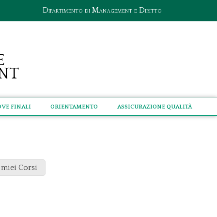
Dipartimento di Management e Diritto
e
nt
ove Finali
Orientamento
Assicurazione qualità
 miei Corsi