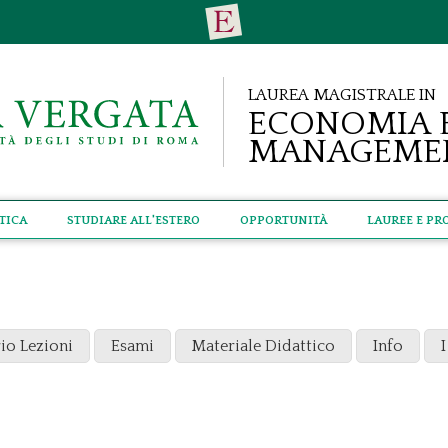
Laurea Magistrale in
Economia 
Manageme
tica
Studiare all'estero
Opportunità
Lauree e Pr
io Lezioni
Esami
Materiale Didattico
Info
I