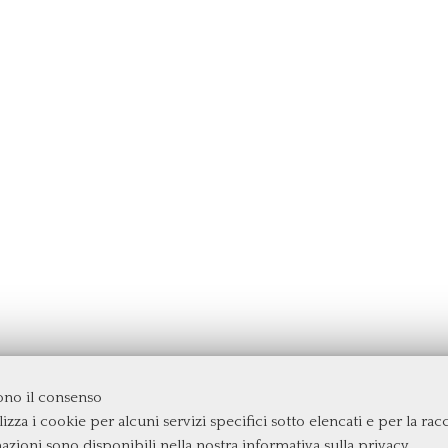
dono il consenso
izza i cookie per alcuni servizi specifici sotto elencati e per la raccol
rgata
mazioni sono disponibili nella nostra
informativa sulla privacy