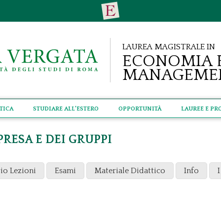
Laurea Magistrale in
Economia 
Manageme
tica
Studiare all'estero
Opportunità
Lauree e Pr
PRESA E DEI GRUPPI
io Lezioni
Esami
Materiale Didattico
Info
I