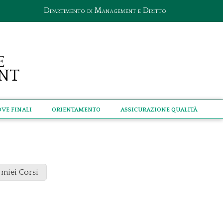
Dipartimento di Management e Diritto
e
nt
ove Finali
Orientamento
Assicurazione qualità
 miei Corsi