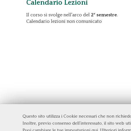
Calendario Lezioni
Il corso si svolge nell'arco del
2° semestre
.
Calendario lezioni non comunicato
Questo sito utilizza i Cookie necessari che non richie
Dipartimento di Management e Diritto
Inoltre, previo consenso dell’interessato, il sito web util
Università degli Studi di Roma
Tor Ve
Puoi cambiare le tue impostazioni qui
. Ulteriori infor
Via Columbia, 2