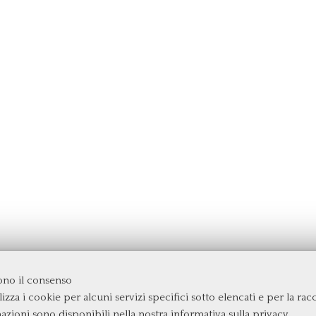
dono il consenso
izza i cookie per alcuni servizi specifici sotto elencati e per la raccol
rgata
mazioni sono disponibili nella nostra
informativa sulla privacy