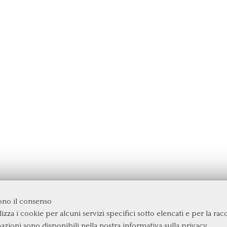
dono il consenso
izza i cookie per alcuni servizi specifici sotto elencati e per la raccol
rgata
mazioni sono disponibili nella nostra
informativa sulla privacy