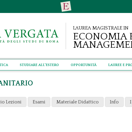
Laurea Magistrale in
Economia 
Manageme
tica
Studiare all'estero
Opportunità
Lauree e Pr
ANITARIO
io Lezioni
Esami
Materiale Didattico
Info
I