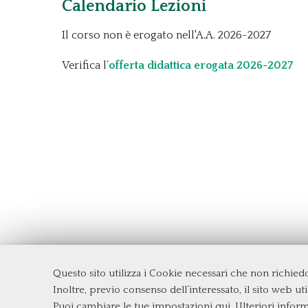
Calendario Lezioni
Il corso non è erogato nell'A.A. 2026-2027
Verifica l’
offerta didattica erogata 2026-2027
Questo sito utilizza i Cookie necessari che non richie
Dipartimento di Management e Diritto
Inoltre, previo consenso dell’interessato, il sito web util
Università degli Studi di Roma
Tor Ve
Puoi cambiare le tue impostazioni qui
. Ulteriori infor
Via Columbia, 2