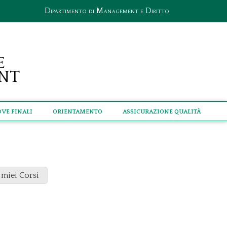
Dipartimento di Management e Diritto
e
nt
ove Finali
Orientamento
Assicurazione qualità
 miei Corsi