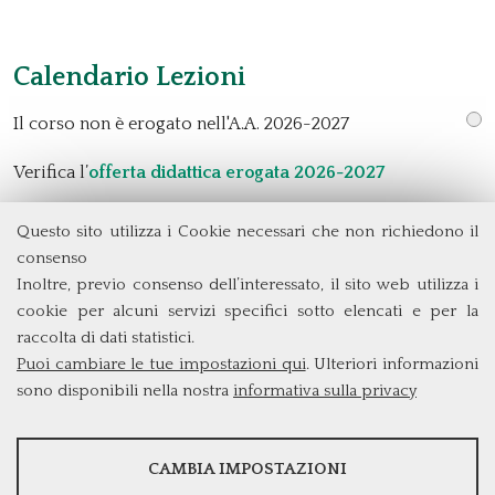
Calendario Lezioni
Il corso non è erogato nell'A.A. 2026-2027
Verifica l’
offerta didattica erogata 2026-2027
Questo sito utilizza i Cookie necessari che non richiedono il
Dipartimento di Management e Diritto
consenso
Università degli Studi di Roma
Tor Vergata
Inoltre, previo consenso dell’interessato, il sito web utilizza i
Via Columbia, 2
cookie per alcuni servizi specifici sotto elencati e per la
00133 Roma (Italia)
raccolta di dati statistici.
Tel. +39 06 7259 3299/5837
Puoi cambiare le tue impostazioni qui
. Ulteriori informazioni
biennio@clem.uniroma2.it
sono disponibili nella nostra
informativa sulla privacy
STATISTICHE
CAMBIA IMPOSTAZIONI
Strumenti statistici che raccolgono dati anonimi sull'utilizzo e la