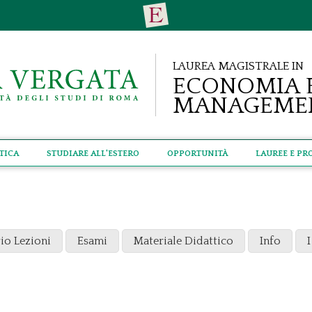
Laurea Magistrale in
Economia 
Manageme
tica
Studiare all'estero
Opportunità
Lauree e Pr
io Lezioni
Esami
Materiale Didattico
Info
I