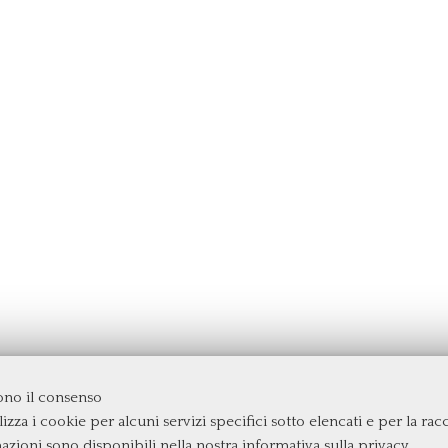
dono il consenso
izza i cookie per alcuni servizi specifici sotto elencati e per la raccol
rgata
mazioni sono disponibili nella nostra
informativa sulla privacy