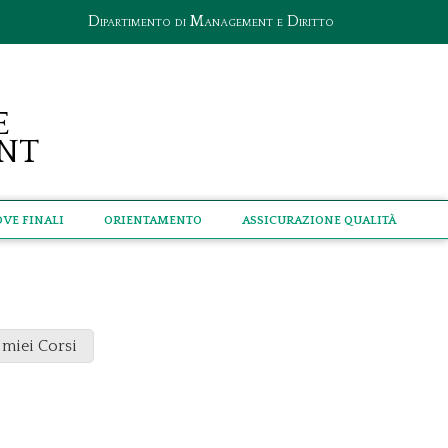
Dipartimento di Management e Diritto
e
nt
ove Finali
Orientamento
Assicurazione qualità
 miei Corsi