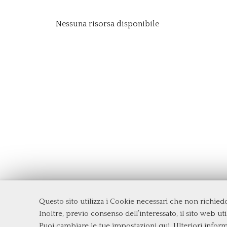
Nessuna risorsa disponibile
Questo sito utilizza i Cookie necessari che non richie
Dipartimento di Management e Diritto
Inoltre, previo consenso dell’interessato, il sito web util
Università degli Studi di Roma
Tor Ve
Puoi cambiare le tue impostazioni qui
. Ulteriori infor
Via Columbia, 2