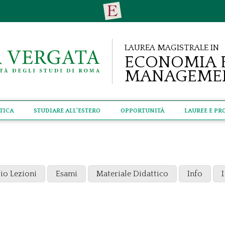
Laurea Magistrale in
Economia 
Manageme
tica
Studiare all'estero
Opportunità
Lauree e Pr
io Lezioni
Esami
Materiale Didattico
Info
I