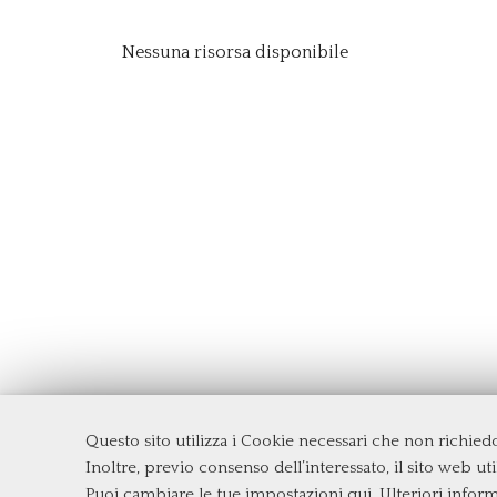
Nessuna risorsa disponibile
Questo sito utilizza i Cookie necessari che non richie
Dipartimento di Management e Diritto
Inoltre, previo consenso dell’interessato, il sito web util
Università degli Studi di Roma
Tor Ve
Puoi cambiare le tue impostazioni qui
. Ulteriori infor
Via Columbia, 2