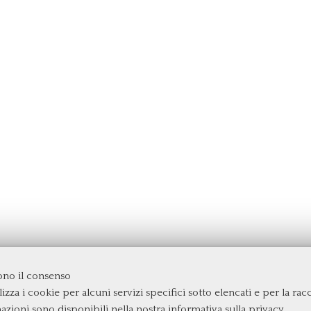
dono il consenso
izza i cookie per alcuni servizi specifici sotto elencati e per la raccol
rgata
mazioni sono disponibili nella nostra
informativa sulla privacy