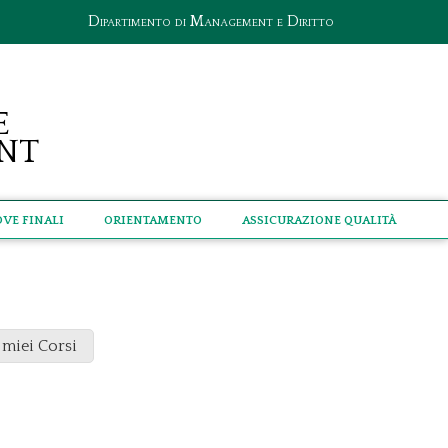
Dipartimento di Management e Diritto
e
nt
ove Finali
Orientamento
Assicurazione qualità
 miei Corsi