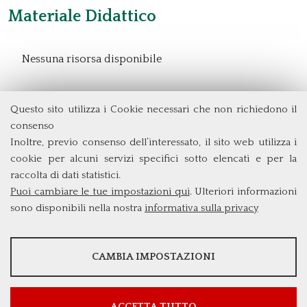
Materiale Didattico
Nessuna risorsa disponibile
Questo sito utilizza i Cookie necessari che non richiedono il
Dipartimento di Management e Diritto
consenso
Università degli Studi di Roma
Tor Vergata
Inoltre, previo consenso dell’interessato, il sito web utilizza i
Via Columbia, 2
cookie per alcuni servizi specifici sotto elencati e per la
00133 Roma (Italia)
raccolta di dati statistici.
Tel. +39 06 7259 3299/5837
Puoi cambiare le tue impostazioni qui
. Ulteriori informazioni
biennio@clem.uniroma2.it
sono disponibili nella nostra
informativa sulla privacy
STATISTICHE
CAMBIA IMPOSTAZIONI
Strumenti statistici che raccolgono dati anonimi sull'utilizzo e la
funzionalità del sito web.
Mostra maggiori informazioni
ACCETTA TUTTO