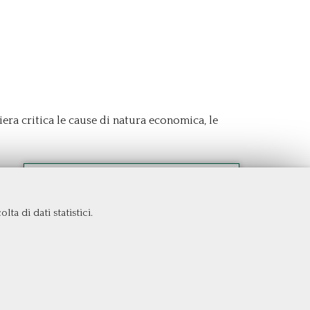
iera critica le cause di natura economica, le
ta di dati statistici.
COOKIE NECESSARI
Cookie di funzionamento che consentono servizi e
funzioni essenziali, tra cui la verifica dell'identità, la