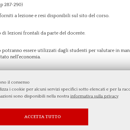
(pp 287-290)
niti a lezione e resi disponibili sul sito del corso.
 di lezioni frontali da parte del docente.
o potranno essere utilizzati dagli studenti per valutare in man
Stato nell'economia.
dono il consenso
izza i cookie per alcuni servizi specifici sotto elencati e per la raccol
rgata
mazioni sono disponibili nella nostra
informativa sulla privacy
SERVIZI FACOLTATVI
ACCETTA TUTTO
Questi cookie vengono utilizzati per abilitare servizi di
terze parti che prevedono profilazione. Sono