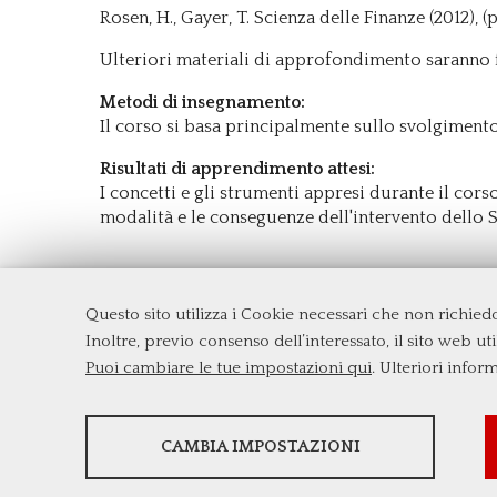
Rosen, H., Gayer, T. Scienza delle Finanze (2012), 
Ulteriori materiali di approfondimento saranno for
Metodi di insegnamento:
Il corso si basa principalmente sullo svolgimento
Risultati di apprendimento attesi:
I concetti e gli strumenti appresi durante il cors
modalità e le conseguenze dell'intervento dello 
Questo sito utilizza i Cookie necessari che non richie
Dipartimento di Management e Diritto
Inoltre, previo consenso dell’interessato, il sito web util
Università degli Studi di Roma
Tor Ve
Puoi cambiare le tue impostazioni qui
. Ulteriori infor
Via Columbia, 2
00133 Roma (Italia)
Tel. +39 06 7259 3299/5837
STATISTICHE
biennio@clem.uniroma2.it
CAMBIA IMPOSTAZIONI
Strumenti statistici che raccolgono dati anonimi
sull'utilizzo e la funzionalità del sito web.