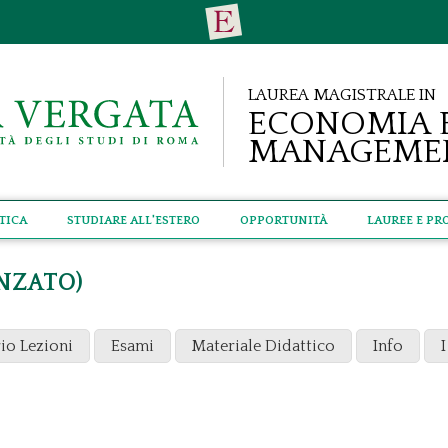
Laurea Magistrale in
Economia 
Manageme
tica
Studiare all'estero
Opportunità
Lauree e Pr
ANZATO)
io Lezioni
Esami
Materiale Didattico
Info
I