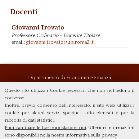
Docenti
Giovanni Trovato
Professore Ordinario - Docente Titolare
email:
giovanni.trovato@uniroma2.it
Dipartimento di Economia e Finanza
Università degli Studi di Roma
Tor Vergata
Questo sito utilizza i Cookie necessari che non richiedono il
Via Columbia, 2
00133 Roma (Italia)
consenso
Tel. +39 06 7259 5719
Inoltre, previo consenso dell’interessato, il sito web utilizza i
biennio@clemif.uniroma2.it
cookie per alcuni servizi specifici sotto elencati e per la
raccolta di dati statistici.
Puoi cambiare le tue impostazioni qui
. Ulteriori informazioni
sono disponibili nella nostra
informativa sulla privacy