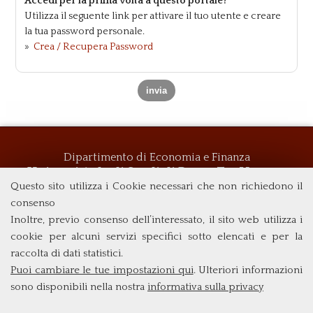
Accedi per la prima volta a questo portale?
Utilizza il seguente link per attivare il tuo utente e creare
la tua password personale.
»
Crea / Recupera Password
Dipartimento di Economia e Finanza
Università degli Studi di Roma
Tor Vergata
Questo sito utilizza i Cookie necessari che non richiedono il
Via Columbia, 2
00133 Roma (Italia)
consenso
Tel. +39 06 7259 5719
Inoltre, previo consenso dell’interessato, il sito web utilizza i
biennio@clemif.uniroma2.it
cookie per alcuni servizi specifici sotto elencati e per la
raccolta di dati statistici.
Puoi cambiare le tue impostazioni qui
. Ulteriori informazioni
sono disponibili nella nostra
informativa sulla privacy