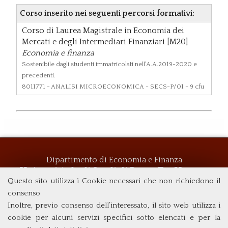
Corso inserito nei seguenti percorsi formativi:
Corso di Laurea Magistrale in Economia dei
Mercati e degli Intermediari Finanziari [M20]
Economia e finanza
Sostenibile dagli studenti immatricolati nell'A.A.2019-2020 e
precedenti.
8011771
- ANALISI MICROECONOMICA - SECS-P/01 - 9 cfu
Dipartimento di Economia e Finanza
Università degli Studi di Roma
Tor Vergata
Questo sito utilizza i Cookie necessari che non richiedono il
Via Columbia, 2
00133 Roma (Italia)
consenso
Tel. +39 06 7259 5719
Inoltre, previo consenso dell’interessato, il sito web utilizza i
biennio@clemif.uniroma2.it
cookie per alcuni servizi specifici sotto elencati e per la