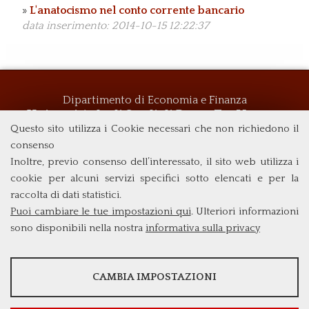
»
L'anatocismo nel conto corrente bancario
data inserimento: 2014-10-15 12:22:37
Dipartimento di Economia e Finanza
Università degli Studi di Roma
Tor Vergata
Questo sito utilizza i Cookie necessari che non richiedono il
Via Columbia, 2
00133 Roma (Italia)
consenso
Tel. +39 06 7259 5719
Inoltre, previo consenso dell’interessato, il sito web utilizza i
biennio@clemif.uniroma2.it
cookie per alcuni servizi specifici sotto elencati e per la
raccolta di dati statistici.
Puoi cambiare le tue impostazioni qui
. Ulteriori informazioni
sono disponibili nella nostra
informativa sulla privacy
STATISTICHE
CAMBIA IMPOSTAZIONI
Strumenti statistici che raccolgono dati anonimi sull'utilizzo e la
funzionalità del sito web.