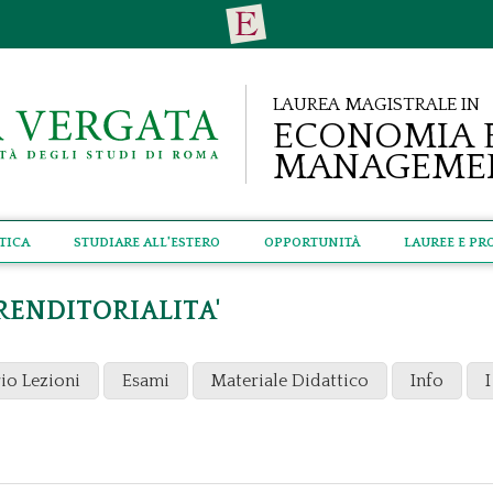
Laurea Magistrale in
Economia 
Manageme
tica
Studiare all'estero
Opportunità
Lauree e Pr
RENDITORIALITA'
io Lezioni
Esami
Materiale Didattico
Info
I