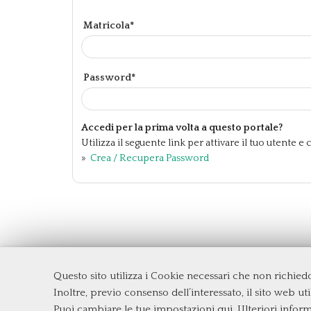
Matricola*
Password*
Accedi per la prima volta a questo portale?
Utilizza il seguente link per attivare il tuo utente 
»
Crea / Recupera Password
Questo sito utilizza i Cookie necessari che non richie
Dipartimento di Management e Diritto
Inoltre, previo consenso dell’interessato, il sito web util
Università degli Studi di Roma
Tor Ve
Puoi cambiare le tue impostazioni qui
. Ulteriori infor
Via Columbia, 2