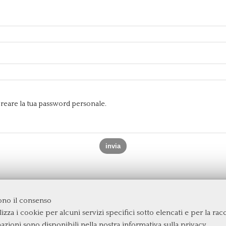
e creare la tua password personale.
dono il consenso
izza i cookie per alcuni servizi specifici sotto elencati e per la raccol
rgata
mazioni sono disponibili nella nostra
informativa sulla privacy