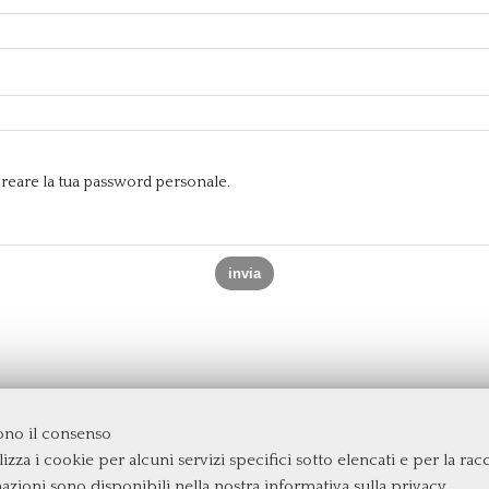
e creare la tua password personale.
dono il consenso
izza i cookie per alcuni servizi specifici sotto elencati e per la raccol
rgata
mazioni sono disponibili nella nostra
informativa sulla privacy