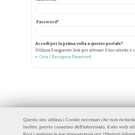
Password*
Accedi per la prima volta a questo portale?
Utilizza il seguente link per attivare il tuo utente 
»
Crea / Recupera Password
Questo sito utilizza i Cookie necessari che non richie
Dipartimento di Management e Diritto
Inoltre, previo consenso dell’interessato, il sito web util
Università degli Studi di Roma
Tor Ve
Puoi cambiare le tue impostazioni qui
. Ulteriori infor
Via Columbia, 2