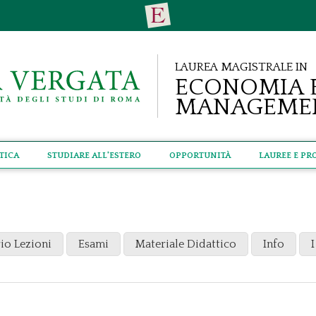
Laurea Magistrale in
Economia 
Manageme
tica
Studiare all'estero
Opportunità
Lauree e Pr
io Lezioni
Esami
Materiale Didattico
Info
I