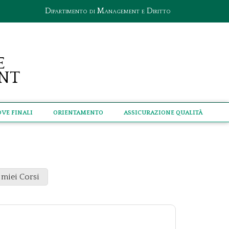
Dipartimento di Management e Diritto
e
nt
ove Finali
Orientamento
Assicurazione qualità
 miei Corsi