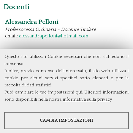
Docenti
Alessandra Pelloni
Professoressa Ordinaria - Docente Titolare
email:
alessandrapelloni@hotmail.com
Questo sito utilizza i Cookie necessari che non richiedono il
Dipartimento di Management e Diritto
consenso
Università degli Studi di Roma
Tor Vergata
Inoltre, previo consenso dell’interessato, il sito web utilizza i
Via Columbia, 2
cookie per alcuni servizi specifici sotto elencati e per la
00133 Roma (Italia)
raccolta di dati statistici.
Tel. +39 06 7259 3299/5837
Puoi cambiare le tue impostazioni qui
. Ulteriori informazioni
biennio@clem.uniroma2.it
sono disponibili nella nostra
informativa sulla privacy
STATISTICHE
CAMBIA IMPOSTAZIONI
Strumenti statistici che raccolgono dati anonimi sull'utilizzo e la
funzionalità del sito web.