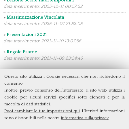
»
Lezione Scelte Intertemporali I
data inserimento: 2025-12-11 00:57:22
»
Massimizzazione Vincolata
data inserimento: 2025-11-07 21:52:05
»
Presentazioni 2021
data inserimento: 2021-11-10 13:07:56
»
Regole Esame
data inserimento: 2021-11-09 23:34:46
Questo sito utilizza i Cookie necessari che non richiedono il
Dipartimento di Management e Diritto
consenso
Università degli Studi di Roma
Tor Vergata
Inoltre, previo consenso dell’interessato, il sito web utilizza i
Via Columbia, 2
cookie per alcuni servizi specifici sotto elencati e per la
00133 Roma (Italia)
raccolta di dati statistici.
Tel. +39 06 7259 3299/5837
Puoi cambiare le tue impostazioni qui
. Ulteriori informazioni
biennio@clem.uniroma2.it
sono disponibili nella nostra
informativa sulla privacy