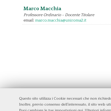
Marco Macchia
Professore Ordinario - Docente Titolare
email:
marco.macchia@uniroma2.it
Questo sito utilizza i Cookie necessari che non richie
Dipartimento di Management e Diritto
Inoltre, previo consenso dell’interessato, il sito web util
Università degli Studi di Roma
Tor Ve
Puoi cambiare le tue impostazioni qui
. Ulteriori infor
Via Columbia, 2