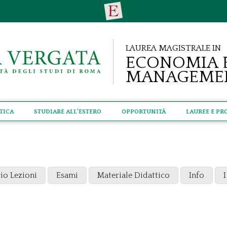
Laurea Magistrale in
Economia 
Manageme
tica
Studiare all'estero
Opportunità
Lauree e Pr
io Lezioni
Esami
Materiale Didattico
Info
I