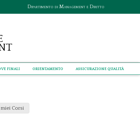
Dipartimento di Management e Diritto
e
nt
ove Finali
Orientamento
Assicurazione qualità
 miei Corsi