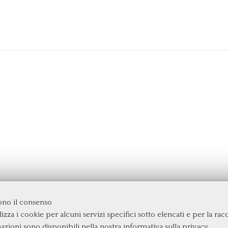
dono il consenso
izza i cookie per alcuni servizi specifici sotto elencati e per la raccol
rgata
mazioni sono disponibili nella nostra
informativa sulla privacy