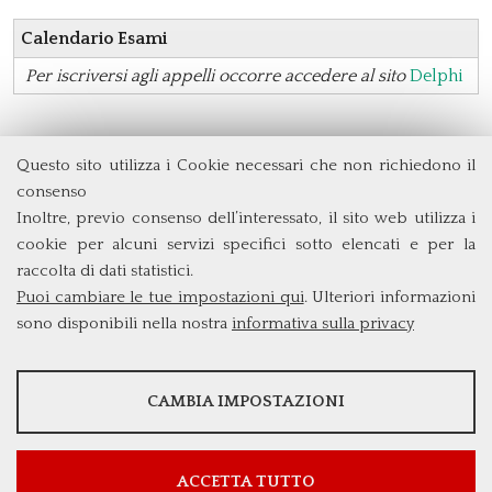
Calendario Esami
Per iscriversi agli appelli occorre accedere al sito
Delphi
Questo sito utilizza i Cookie necessari che non richiedono il
Dipartimento di Management e Diritto
consenso
Università degli Studi di Roma
Tor Vergata
Inoltre, previo consenso dell’interessato, il sito web utilizza i
Via Columbia, 2
cookie per alcuni servizi specifici sotto elencati e per la
00133 Roma (Italia)
raccolta di dati statistici.
Tel. +39 06 7259 3299/5837
Puoi cambiare le tue impostazioni qui
. Ulteriori informazioni
biennio@clem.uniroma2.it
sono disponibili nella nostra
informativa sulla privacy
STATISTICHE
CAMBIA IMPOSTAZIONI
Strumenti statistici che raccolgono dati anonimi sull'utilizzo e la
funzionalità del sito web.
Mostra maggiori informazioni
ACCETTA TUTTO