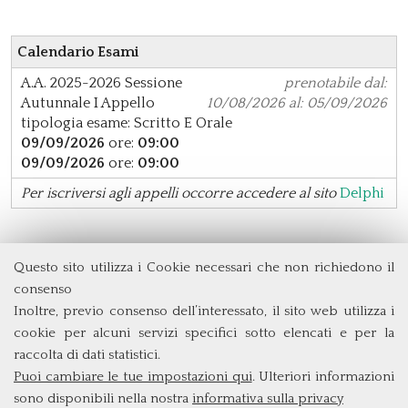
Calendario Esami
A.A. 2025-2026
Sessione
prenotabile dal:
Autunnale
I Appello
10/08/2026 al: 05/09/2026
tipologia esame: Scritto E Orale
09/09/2026
ore:
09:00
09/09/2026
ore:
09:00
Per iscriversi agli appelli occorre accedere al sito
Delphi
Questo sito utilizza i Cookie necessari che non richiedono il
Dipartimento di Management e Diritto
consenso
Università degli Studi di Roma
Tor Vergata
Inoltre, previo consenso dell’interessato, il sito web utilizza i
Via Columbia, 2
cookie per alcuni servizi specifici sotto elencati e per la
00133 Roma (Italia)
raccolta di dati statistici.
Tel. +39 06 7259 3299/5837
Puoi cambiare le tue impostazioni qui
. Ulteriori informazioni
biennio@clem.uniroma2.it
sono disponibili nella nostra
informativa sulla privacy