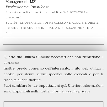
Management [M21]
Professione e Consulenza
Sostenibile dagli studenti immatricolati nell'A.A.2023-2024 e
precedenti.
8012146
- LE OPERAZIONI DI MERGERS AND ACQUISITIONS: IL
PROCESSO DI ADVISORING DALLA NEGOZIAZIONE AL DEAL - -
3 cfu
Questo sito utilizza i Cookie necessari che non richiedono il
Dipartimento di Management e Diritto
consenso
Università degli Studi di Roma
Tor Vergata
Inoltre, previo consenso dell’interessato, il sito web utilizza i
Via Columbia, 2
cookie per alcuni servizi specifici sotto elencati e per la
00133 Roma (Italia)
raccolta di dati statistici.
Tel. +39 06 7259 3299/5837
Puoi cambiare le tue impostazioni qui
. Ulteriori informazioni
biennio@clem.uniroma2.it
sono disponibili nella nostra
informativa sulla privacy
STATISTICHE