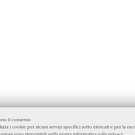
dono il consenso
izza i cookie per alcuni servizi specifici sotto elencati e per la raccol
rgata
mazioni sono disponibili nella nostra
informativa sulla privacy