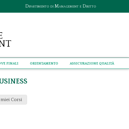
Dipartimento di Management e Diritto
e
nt
ove Finali
Orientamento
Assicurazione qualità
USINESS
 miei Corsi