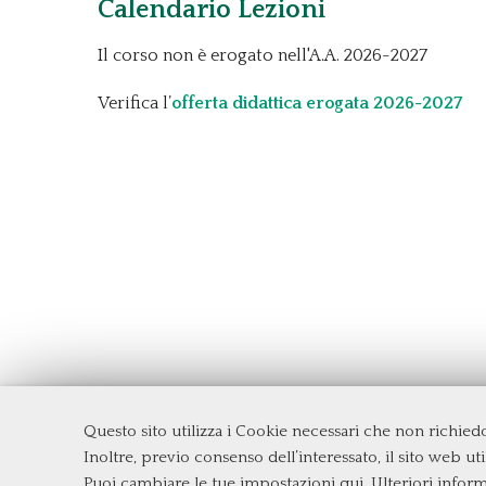
Calendario Lezioni
Il corso non è erogato nell'A.A. 2026-2027
Verifica l’
offerta didattica erogata 2026-2027
Questo sito utilizza i Cookie necessari che non richie
Dipartimento di Management e Diritto
Inoltre, previo consenso dell’interessato, il sito web util
Università degli Studi di Roma
Tor Ve
Puoi cambiare le tue impostazioni qui
. Ulteriori infor
Via Columbia, 2