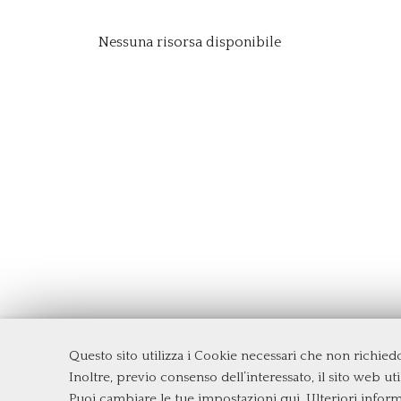
Nessuna risorsa disponibile
Questo sito utilizza i Cookie necessari che non richie
Dipartimento di Management e Diritto
Inoltre, previo consenso dell’interessato, il sito web util
Università degli Studi di Roma
Tor Ve
Puoi cambiare le tue impostazioni qui
. Ulteriori infor
Via Columbia, 2