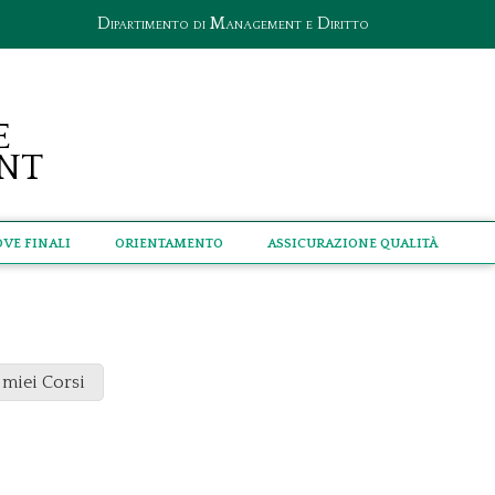
Dipartimento di Management e Diritto
e
nt
ove Finali
Orientamento
Assicurazione qualità
 miei Corsi