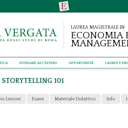
Laurea Magistrale in
Economia 
Manageme
tica
Studiare all'estero
Opportunità
Lauree e Pr
 STORYTELLING 101
io Lezioni
Esami
Materiale Didattico
Info
I