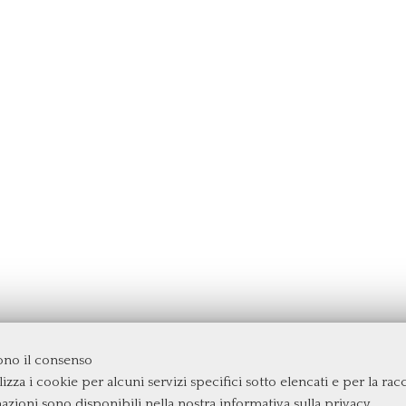
dono il consenso
izza i cookie per alcuni servizi specifici sotto elencati e per la raccol
rgata
mazioni sono disponibili nella nostra
informativa sulla privacy