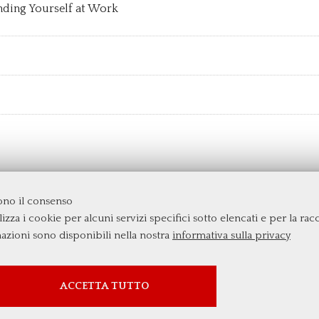
nding Yourself at Work
dono il consenso
izza i cookie per alcuni servizi specifici sotto elencati e per la raccol
rgata
mazioni sono disponibili nella nostra
informativa sulla privacy
SERVIZI FACOLTATVI
ACCETTA TUTTO
Questi cookie vengono utilizzati per abilitare servizi di
terze parti che prevedono profilazione. Sono