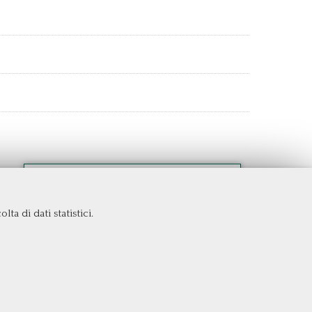
ta di dati statistici.
COOKIE NECESSARI
Cookie di funzionamento che consentono servizi e
funzioni essenziali, tra cui la verifica dell'identità, la