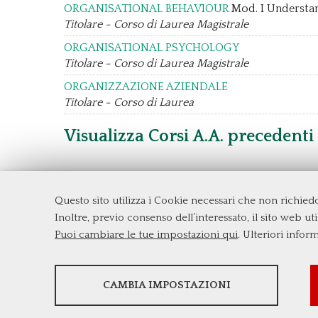
ORGANISATIONAL BEHAVIOUR
Mod. I Understa
Titolare - Corso di Laurea Magistrale
ORGANISATIONAL PSYCHOLOGY
Titolare - Corso di Laurea Magistrale
ORGANIZZAZIONE AZIENDALE
Titolare - Corso di Laurea
Visualizza Corsi A.A. precedenti
Questo sito utilizza i Cookie necessari che non richie
Dipartimento di Management e Diritto
Inoltre, previo consenso dell’interessato, il sito web util
Università degli Studi di Roma
Tor Ve
Puoi cambiare le tue impostazioni qui
. Ulteriori infor
Via Columbia, 2
00133 Roma (Italia)
Tel. +39 06 7259 3299/5837
STATISTICHE
biennio@clem.uniroma2.it
CAMBIA IMPOSTAZIONI
Strumenti statistici che raccolgono dati anonimi
sull'utilizzo e la funzionalità del sito web.