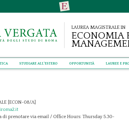
Laurea Magistrale in
Economia 
Manageme
tica
Studiare all'estero
Opportunità
Lauree e Pr
LE [ECON-08/A]
iroma2.it
a di prenotare via email / Office Hours: Thursday 5.30-