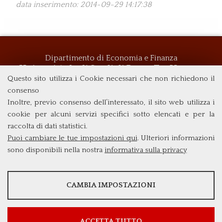
data inserimento: 2014-09-29 14:17:38
Dipartimento di Economia e Finanza
Università degli Studi di Roma
Tor Vergata
Questo sito utilizza i Cookie necessari che non richiedono il
Via Columbia, 2
00133 Roma (Italia)
consenso
Tel. +39 06 7259 5719
Inoltre, previo consenso dell’interessato, il sito web utilizza i
biennio@clemif.uniroma2.it
cookie per alcuni servizi specifici sotto elencati e per la
raccolta di dati statistici.
Puoi cambiare le tue impostazioni qui
. Ulteriori informazioni
sono disponibili nella nostra
informativa sulla privacy
STATISTICHE
CAMBIA IMPOSTAZIONI
Strumenti statistici che raccolgono dati anonimi sull'utilizzo e la
funzionalità del sito web.
Mostra maggiori informazioni
ACCETTA TUTTO