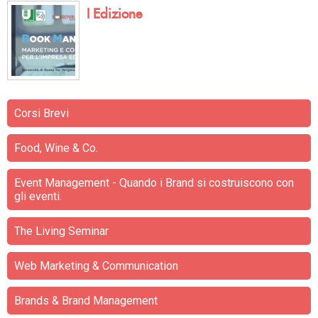
I Edizione
Corsi Brevi
Food, Wine & Co.
Event Management - Quando i Brand si costruiscono con
gli eventi.
The Living Seminar
Web Marketing & Communication
Brands & Brand Management