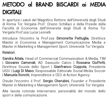
METODO al BRAND BISCARDI ai MEDIA
DIGITALI
In apertura i saluti del Magnifico Rettore dell’Università degli Studi
di Roma Tor Vergata Prof. Orazio Schillaci e della Preside della
Facoltà di Economia dell’Università degli Studi di Roma Tor
Vergata Prof.ssa Lucia Leonelli
Introduce l’incontro la Prof.ssa
Simonetta Pattuglia
, Direttrice
Master in Economia e Management Comunicazione Media e
Master in Marketing e Management Sport, Università Tor Vergata
Relatori:
Sandra Aitala
, Head of Commercial Communication & Media, TIM
|
Giovanni Carnevali
, AD Sassuolo Calcio |
Rossana Ciuffetti
,
Direttrice Scuola dello Sport |
Gianfranco Coppola
, Presidente
USSI |
Luigi Di Maso
, Responsabile Editoriale Social Media Soccer
|
Manuela Ronchi
, Imprenditrice e CEO di Action Agency
Chiude l’incontro il Prof.
Sergio Cherubini
, Founder e Presidente
Master in Marketing e Management Sport, Università Tor Vergata
Alla tavola rotonda interverrano personalità del mondo dello
sport e della comunicazione.