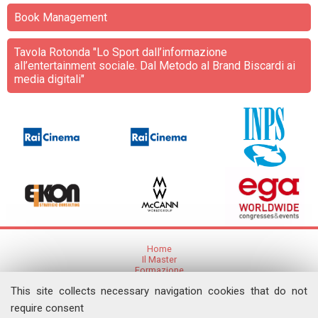
Book Management
Tavola Rotonda "Lo Sport dall’informazione
all’entertainment sociale. Dal Metodo al Brand Biscardi ai
media digitali"
Home
Il Master
Formazione
Ricerca
This site collects necessary navigation cookies that do not
Articoli e Pubblicazioni
Eventi
require consent