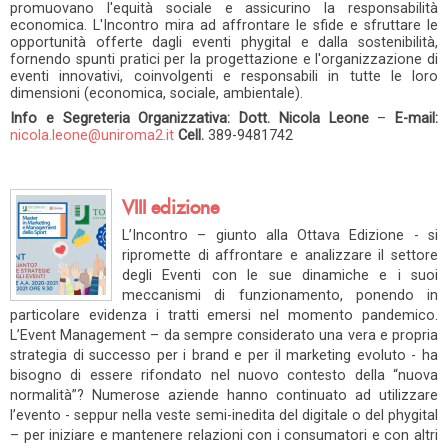
promuovano l'equità sociale e assicurino la responsabilità
economica. L'Incontro mira ad affrontare le sfide e sfruttare le
opportunità offerte dagli eventi phygital e dalla sostenibilità,
fornendo spunti pratici per la progettazione e l'organizzazione di
eventi innovativi, coinvolgenti e responsabili in tutte le loro
dimensioni (economica, sociale, ambientale).
Info e Segreteria Organizzativa: Dott. Nicola Leone
–
E-mail:
nicola.leone@uniroma2.it
Cell.
389-9481742
VIII edizione
L’Incontro – giunto alla Ottava Edizione - si
ripromette di affrontare e analizzare il settore
degli Eventi con le sue dinamiche e i suoi
meccanismi di funzionamento, ponendo in
particolare evidenza i tratti emersi nel momento pandemico.
L’Event Management – da sempre considerato una vera e propria
strategia di successo per i brand e per il marketing evoluto - ha
bisogno di essere rifondato nel nuovo contesto della “nuova
normalità”? Numerose aziende hanno continuato ad utilizzare
l’evento - seppur nella veste semi-inedita del digitale o del phygital
– per iniziare e mantenere relazioni con i consumatori e con altri