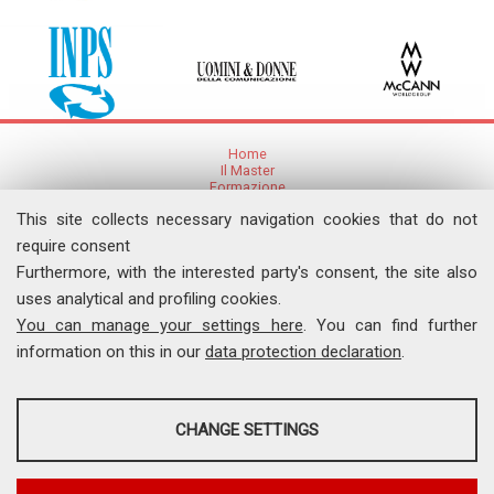
Home
Il Master
Formazione
Ricerca
This site collects necessary navigation cookies that do not
Articoli e Pubblicazioni
Eventi
require consent
Furthermore, with the interested party's consent, the site also
uses analytical and profiling cookies.
News
Comunicati Stampa
You can manage your settings here
. You can find further
Dicono di noi
Contatti
information on this in our
data protection declaration
.
I Video del Master
ANALYSES
Università degli Studi di Roma "Tor Vergata"
CHANGE SETTINGS
Facoltà di Economia, Via Columbia, 2 - 00133 Roma
Tel. 06 7259.5522 - Fax 06 7259.5504
Tools that collect anonymous data about website usage and
comunicamedia@economia.uniroma2.it
functionality. We use this information to improve our products, services
and user experience.