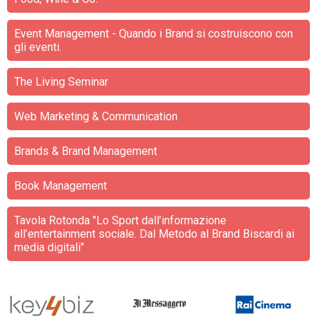
Event Management - Quando i Brand si costruiscono con
gli eventi.
The Living Seminar
Web Marketing & Communication
Brands & Brand Management
Book Management
Tavola Rotonda "Lo Sport dall’informazione
all’entertainment sociale. Dal Metodo al Brand Biscardi ai
media digitali"