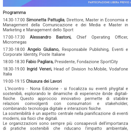
Programma
14.30-17.00
Simonetta Pattuglia
, Direttore, Master in Economia e
Management della Comunicazione e dei Media e Master in
Marketing e Management dello Sport
17.00-17.30
Alessandro Bastoni,
Chief Operating Officer,
Micromegas
17.30-18.00
Angelo Giuliano,
Responsabile Publishing, Eventi e
Corporate Identity, Poste Italiane
18.00-18.30
Fabio Pagliara,
Presidente, Fondazione SportCity
18.30-19.00
Ingrid Veneri,
Head of Division ho.Mobile, Vodafone
Italia
19.00-19.15
Chiusura dei Lavori
L'Incontro - Nona Edizione - si focalizza su eventi phygital e
sostenibili, esplorando le dinamiche di esperienze ibride digitali-
fisiche. Questo approccio innovativo permette di stabilire
relazioni coinvolgenti con consumatori e stakeholder,
combinando tecnologia digitale e interazioni fisiche.
La sostenibilità è un aspetto centrale nella pianificazione di eventi
moderni, sia fisici che digitali.
Le organizzazioni sono sempre più consapevoli dell'importanza
di pratiche sostenibili che riducano l'impatto ambientale,