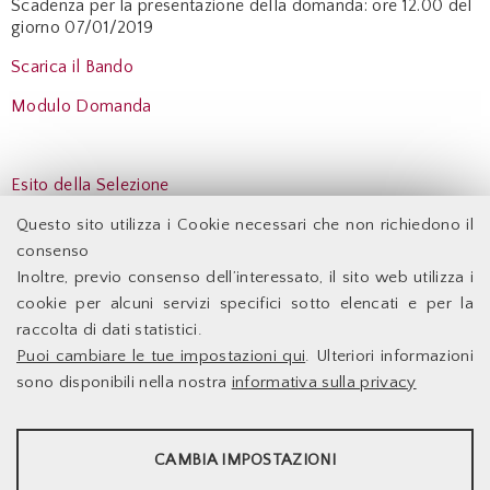
Scadenza per la presentazione della domanda: ore 12.00 del
giorno 07/01/2019
Scarica il Bando
Modulo Domanda
Esito della Selezione
Questo sito utilizza i Cookie necessari che non richiedono il
Indietro
consenso
Inoltre, previo consenso dell’interessato, il sito web utilizza i
Facoltà di Economia - Università degli Studi di Roma
cookie per alcuni servizi specifici sotto elencati e per la
Tor Vergata
raccolta di dati statistici.
Puoi cambiare le tue impostazioni qui
. Ulteriori informazioni
Accessibilità
Facoltà di Economia
sono disponibili nella nostra
informativa sulla privacy
Supporto Tecnico
Università degli Studi di
Le Infrastrutture
Roma Tor Vergata
STATISTICHE
Dove Siamo
Docenti
CAMBIA IMPOSTAZIONI
Via Columbia,2
00133 Roma - Italia
Sito web d'Ateneo
Strumenti statistici che raccolgono dati anonimi sull'utilizzo e la