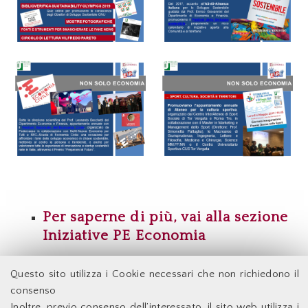
Per saperne di più, vai alla sezione
Iniziative PE Economia
Questo sito utilizza i Cookie necessari che non richiedono il
Facoltà di Economia - Università degli Studi di Roma
consenso
Tor Vergata
Inoltre, previo consenso dell’interessato, il sito web utilizza i