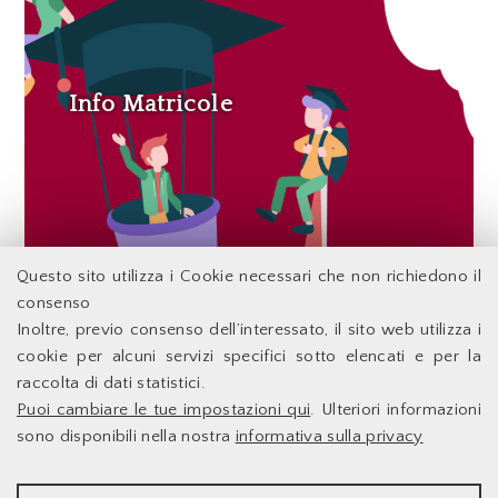
Info Matricole
Questo sito utilizza i Cookie necessari che non richiedono il
consenso
Inoltre, previo consenso dell’interessato, il sito web utilizza i
Facoltà di Economia - Università degli Studi di Roma
cookie per alcuni servizi specifici sotto elencati e per la
Tor Vergata
raccolta di dati statistici.
Puoi cambiare le tue impostazioni qui
. Ulteriori informazioni
Accessibilità
Facoltà di Economia
sono disponibili nella nostra
informativa sulla privacy
Supporto Tecnico
Università degli Studi di
Le Infrastrutture
Roma Tor Vergata
STATISTICHE
Dove Siamo