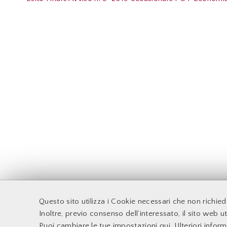
F
Questo sito utilizza i Cookie necessari che non richie
Accessibilità
Docenti
Inoltre, previo consenso dell’interessato, il sito web uti
Supporto Tecnico
Sito web d'Ateneo
Puoi cambiare le tue impostazioni qui
. Ulteriori infor