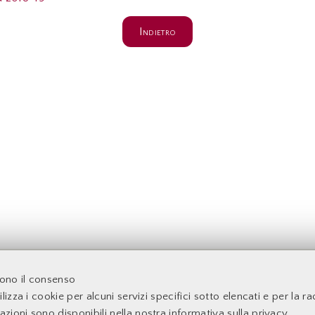
Indietro
acoltà di Economia - Università degli Studi di Roma Tor Verga
dono il consenso
lizza i cookie per alcuni servizi specifici sotto elencati e per la rac
mazioni sono disponibili nella nostra
informativa sulla privacy