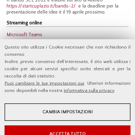
https://startcuplazio.it/bando-2/
e la deadline per la
presentazione delle idee è il 19 aprile prossimo.
Streaming online
Microsoft Teams
Back
Questo sito utilizza i Cookie necessari che non richiedono il
consenso
Inoltre, previo consenso dell’interessato, il sito web utilizza i
Facoltà di Economia - Università degli Studi di Roma
cookie per alcuni servizi specifici sotto elencati e per la
Tor Vergata
raccolta di dati statistici.
Puoi cambiare le tue impostazioni qui
. Ulteriori informazioni
Accessibilità
Facoltà di Economia
sono disponibili nella nostra
informativa sulla privacy
Supporto Tecnico
Università degli Studi di
Le Infrastrutture
Roma Tor Vergata
STATISTICHE
Dove Siamo
Docenti
Via Columbia,2
CAMBIA IMPOSTAZIONI
00133 Roma - Italia
Sito web d'Ateneo
Strumenti statistici che raccolgono dati anonimi sull'utilizzo e la
Sistema DELPHI
funzionalità del sito web.
Info e Contatti
Mostra maggiori informazioni
ACCETTA TUTTO